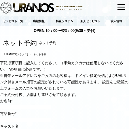
セラピスト一覧
出勤情報
料金システム
新人セラピスト
求人情報
OPEN.10：00〜翌3：00(9:30～受付)
ネット予約
ネット予約
URANOS(ウラノス)
ネット予約
下記必要項目に記入してください。（半角カタカナは使用しないでくださ
い。
*
の項目は必須です。）
※携帯メールアドレスをご入力のお客様は、ドメイン指定受信およびURLリ
ンク付きメール拒否の設定がされている可能性があります。 設定をご確認の
上フォームの入力をお願いいたします。
ご予約受付後、店舗より連絡させて頂きます。
お名前
*
電話番号
*
キャスト名