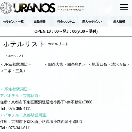
セラピスト一覧
出勤情報
料金システム
新人セラピスト
求人情報
OPEN.10：00〜翌3：00(9:30～受付)
ホテルリスト
ホテルリスト
ホテルリスト
＜JR京都駅周辺＞
＜四条大宮・四条烏丸＞
＜祇園四条・清水五条＞
＜二条・三条＞
＜JR京都駅周辺＞
アパホテル〈京都駅前〉
住所 : 京都市下京区西洞院通塩小路下ﾙ南不動堂町806
Tel : 075-365-4111
アパホテル〈京都駅堀川通〉
住所 : 京都市下京区油小路通塩小路西油小路町1
Tel : 075-341-6111