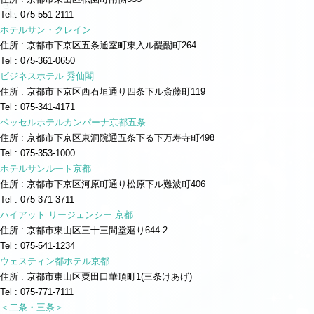
Tel : 075-551-2111
ホテルサン・クレイン
住所 : 京都市下京区五条通室町東入ル醍醐町264
Tel : 075-361-0650
ビジネスホテル 秀仙閣
住所 : 京都市下京区西石垣通り四条下ル斎藤町119
Tel : 075-341-4171
ベッセルホテルカンパーナ京都五条
住所 : 京都市下京区東洞院通五条下る下万寿寺町498
Tel : 075-353-1000
ホテルサンルート京都
住所 : 京都市下京区河原町通り松原下ル難波町406
Tel : 075-371-3711
ハイアット リージェンシー 京都
住所 : 京都市東山区三十三間堂廻り644-2
Tel : 075-541-1234
ウェスティン都ホテル京都
住所 : 京都市東山区粟田口華頂町1(三条けあげ)
Tel : 075-771-7111
＜二条・三条＞