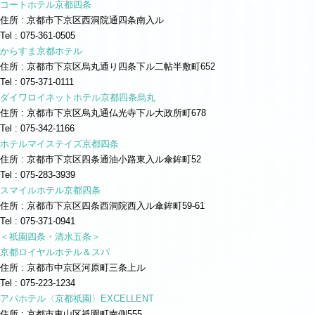
コートホテル京都四条
住所 : 京都市下京区西洞院通四条南入ル
Tel : 075-361-0505
からすま京都ホテル
住所 : 京都市下京区烏丸通り四条下ル二帖半敷町652
Tel : 075-371-0111
ダイワロイネットホテル京都四条烏丸
住所 : 京都市下京区烏丸通仏光寺下ル大政所町678
Tel : 075-342-1166
ホテルマイステイズ京都四条
住所 : 京都市下京区四条通油小路東入ル傘鉾町52
Tel : 075-283-3939
スマイルホテル京都四条
住所 : 京都市下京区四条西洞院西入ル傘鉾町59-61
Tel : 075-371-0941
＜祇園四条・清水五条＞
京都ロイヤルホテル＆スパ
住所 : 京都市中京区河原町三条上ル
Tel : 075-223-1234
アパホテル〈京都祇園〉EXCELLENT
住所 : 京都市東山区祇園町南側555